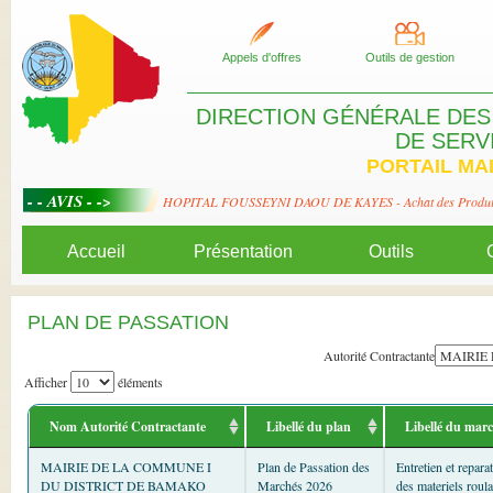
Appels d'offres
Outils de gestion
DIRECTION GÉNÉRALE DES
DE SERV
PORTAIL MA
d (pont-barrage, mare)
HOPITAL FOUSSEYNI DAOU DE KAYES - Achat des Produits no
Accueil
Présentation
Outils
PLAN DE PASSATION
Autorité Contractante
Afficher
éléments
Nom Autorité Contractante
Libellé du plan
Libellé du mar
MAIRIE DE LA COMMUNE I
Plan de Passation des
Entretien et repara
DU DISTRICT DE BAMAKO
Marchés 2026
des materiels roul