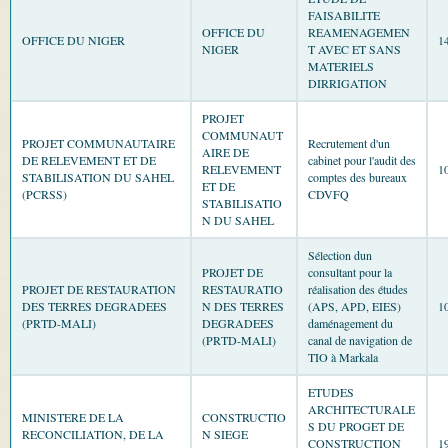
FAISABILITE
OFFICE DU
REAMENAGEMEN
OFFICE DU NIGER
1
NIGER
T AVEC ET SANS
MATERIELS
DIRRIGATION
PROJET
COMMUNAUT
PROJET COMMUNAUTAIRE
Recrutement d'un
AIRE DE
DE RELEVEMENT ET DE
cabinet pour l'audit des
RELEVEMENT
1
STABILISATION DU SAHEL
comptes des bureaux
ET DE
(PCRSS)
CDVFQ
STABILISATIO
N DU SAHEL
Sélection dun
PROJET DE
consultant pour la
PROJET DE RESTAURATION
RESTAURATIO
réalisation des études
DES TERRES DEGRADEES
N DES TERRES
(APS, APD, EIES)
1
(PRTD-MALI)
DEGRADEES
daménagement du
(PRTD-MALI)
canal de navigation de
TIO à Markala
ETUDES
ARCHITECTURALE
MINISTERE DE LA
CONSTRUCTIO
S DU PROGET DE
RECONCILIATION, DE LA
N SIEGE
CONSTRUCTION
1