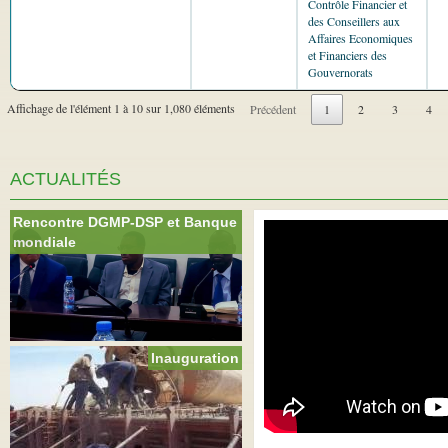
Contrôle Financier et
des Conseillers aux
Affaires Economiques
et Financiers des
Gouvernorats
Affichage de l'élément 1 à 10 sur 1,080 éléments
Précédent
1
2
3
4
ACTUALITÉS
Rencontre DGMP-DSP et Banque
mondiale
Inauguration