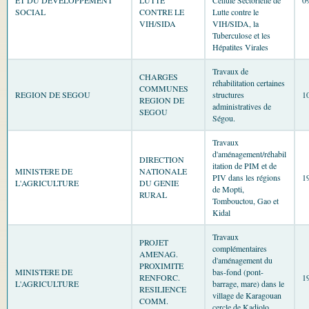
ET DU DEVELOPPEMENT
LUTTE
Cellule Sectorielle de
0
SOCIAL
CONTRE LE
Lutte contre le
VIH/SIDA
VIH/SIDA, la
Tuberculose et les
Hépatites Virales
Travaux de
CHARGES
réhabilitation certaines
COMMUNES
REGION DE SEGOU
structures
1
REGION DE
administratives de
SEGOU
Ségou.
Travaux
d'aménagement/réhabil
DIRECTION
itation de PIM et de
MINISTERE DE
NATIONALE
PIV dans les régions
1
L'AGRICULTURE
DU GENIE
de Mopti,
RURAL
Tombouctou, Gao et
Kidal
Travaux
PROJET
complémentaires
AMENAG.
d'aménagement du
PROXIMITE
MINISTERE DE
bas-fond (pont-
RENFORC.
1
L'AGRICULTURE
barrage, mare) dans le
RESILIENCE
village de Karagouan
COMM.
cercle de Kadiolo