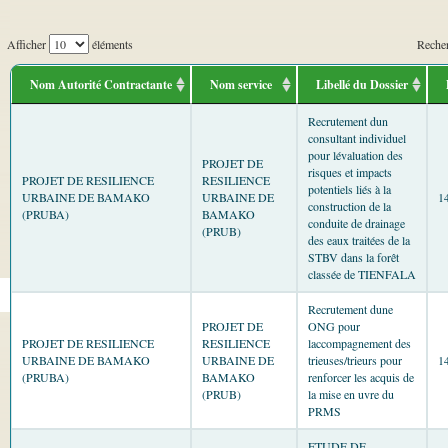
Afficher
éléments
Recher
Nom Autorité Contractante
Nom service
Libellé du Dossier
Recrutement dun
consultant individuel
pour lévaluation des
PROJET DE
risques et impacts
PROJET DE RESILIENCE
RESILIENCE
potentiels liés à la
URBAINE DE BAMAKO
URBAINE DE
1
construction de la
(PRUBA)
BAMAKO
conduite de drainage
(PRUB)
des eaux traitées de la
STBV dans la forêt
classée de TIENFALA
Recrutement dune
PROJET DE
ONG pour
PROJET DE RESILIENCE
RESILIENCE
laccompagnement des
URBAINE DE BAMAKO
URBAINE DE
trieuses/trieurs pour
1
(PRUBA)
BAMAKO
renforcer les acquis de
(PRUB)
la mise en uvre du
PRMS
ETUDE DE