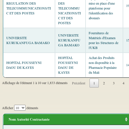
REGULATION DES
DES
mise en place d'une
1
TELECOMMUNICATIONS/TI
TELECOMMU
plateforme pour
C ET DES POSTES
NICATIONS/TI
l'identification des
C ET DES
abonnés
POSTES
Fournitures de
UNIVERSITE
UNIVERSITE
Matériels d'Examen
KURUKANFU
1
KURUKANFUGA BAMAKO
pour les Structures de
GA BAMAKO
l'UKB
HOPITAL
Achat des Produits
HOPITAL FOUSSEYNI
FOUSSEYNI
non disponible à la
1
DAOU DE KAYES
DAOU DE
Pharmacie Populaire
KAYES
du Mali
Affichage de l'élément 1 à 10 sur 1,833 éléments
Précédent
1
2
3
4
Afficher
éléments
Nom Autorité Contractante