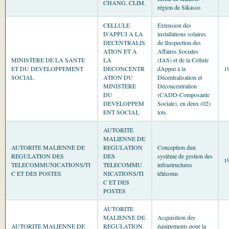
CHANG. CLIM.
région de Sikasso
CELLULE
Extension des
D'APPUI A LA
installations solaires
DECENTRALIS
de lInspection des
ATION ET A
Affaires Sociales
MINISTERE DE LA SANTE
LA
(IAS) et de la Cellule
ET DU DEVELOPPEMENT
DECONCENTR
dAppui à la
1
SOCIAL
ATION DU
Décentralisation et
MINISTERE
Déconcentration
DU
(CADD-Composante
DEVELOPPEM
Sociale), en deux (02)
ENT SOCIAL
lots
AUTORITE
MALIENNE DE
AUTORITE MALIENNE DE
REGULATION
Conception dun
REGULATION DES
DES
système de gestion des
1
TELECOMMUNICATIONS/TI
TELECOMMU
infrastructures
C ET DES POSTES
NICATIONS/TI
télécoms
C ET DES
POSTES
AUTORITE
MALIENNE DE
Acquisition des
AUTORITE MALIENNE DE
REGULATION
équipements pour la