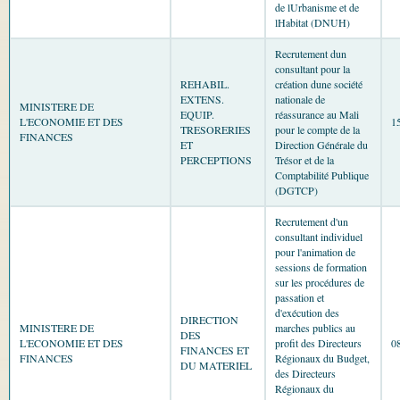
de lUrbanisme et de
lHabitat (DNUH)
Recrutement dun
consultant pour la
REHABIL.
création dune société
EXTENS.
nationale de
MINISTERE DE
EQUIP.
réassurance au Mali
L'ECONOMIE ET DES
1
TRESORERIES
pour le compte de la
FINANCES
ET
Direction Générale du
PERCEPTIONS
Trésor et de la
Comptabilité Publique
(DGTCP)
Recrutement d'un
consultant individuel
pour l'animation de
sessions de formation
sur les procédures de
passation et
d'exécution des
DIRECTION
MINISTERE DE
marches publics au
DES
L'ECONOMIE ET DES
profit des Directeurs
0
FINANCES ET
FINANCES
Régionaux du Budget,
DU MATERIEL
des Directeurs
Régionaux du