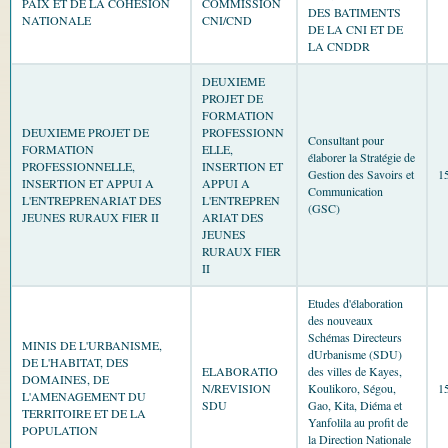
PAIX ET DE LA COHESION
COMMISSION
DES BATIMENTS
NATIONALE
CNI/CND
DE LA CNI ET DE
LA CNDDR
DEUXIEME
PROJET DE
FORMATION
DEUXIEME PROJET DE
PROFESSIONN
Consultant pour
FORMATION
ELLE,
élaborer la Stratégie de
PROFESSIONNELLE,
INSERTION ET
Gestion des Savoirs et
1
INSERTION ET APPUI A
APPUI A
Communication
L'ENTREPRENARIAT DES
L'ENTREPREN
(GSC)
JEUNES RURAUX FIER II
ARIAT DES
JEUNES
RURAUX FIER
II
Etudes d'élaboration
des nouveaux
Schémas Directeurs
MINIS DE L'URBANISME,
dUrbanisme (SDU)
DE L'HABITAT, DES
ELABORATIO
des villes de Kayes,
DOMAINES, DE
N/REVISION
Koulikoro, Ségou,
1
L'AMENAGEMENT DU
SDU
Gao, Kita, Diéma et
TERRITOIRE ET DE LA
Yanfolila au profit de
POPULATION
la Direction Nationale