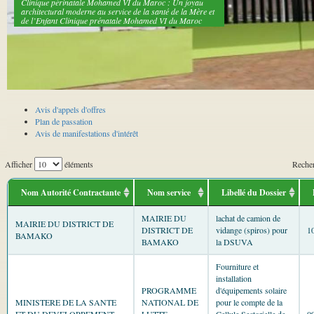
Clinique périnatale Mohamed VI du Maroc : Un joyau
architectural moderne au service de la santé de la Mère et
de l’Enfant Clinique prénatale Mohamed VI du Maroc
Avis d'appels d'offres
Plan de passation
Avis de manifestations d'intérêt
Afficher
éléments
Recher
Nom Autorité Contractante
Nom service
Libellé du Dossier
MAIRIE DU
lachat de camion de
MAIRIE DU DISTRICT DE
DISTRICT DE
vidange (spiros) pour
1
BAMAKO
BAMAKO
la DSUVA
Fourniture et
installation
PROGRAMME
d'équipements solaire
MINISTERE DE LA SANTE
NATIONAL DE
pour le compte de la