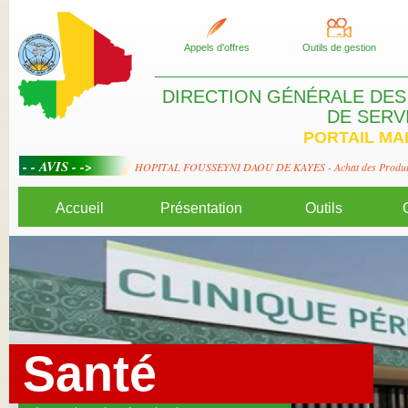
Appels d'offres
Outils de gestion
DIRECTION GÉNÉRALE DES
DE SERV
PORTAIL MA
d (pont-barrage, mare)
HOPITAL FOUSSEYNI DAOU DE KAYES - Achat des Produits no
Accueil
Présentation
Outils
Santé