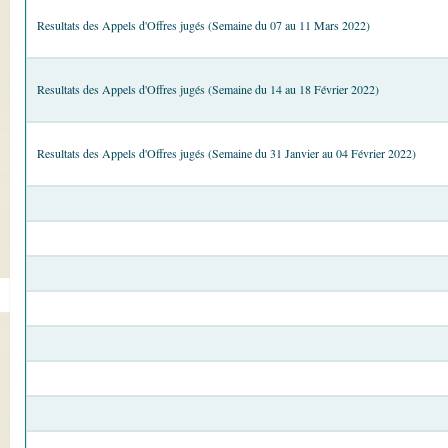
Resultats des Appels d'Offres jugés (Semaine du 07 au 11 Mars 2022)
Resultats des Appels d'Offres jugés (Semaine du 14 au 18 Février 2022)
Resultats des Appels d'Offres jugés (Semaine du 31 Janvier au 04 Février 2022)