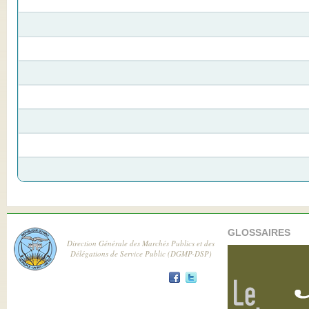
GLOSSAIRES
Direction Générale des Marchés Publics et des
Délégations de Service Public (DGMP-DSP)