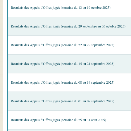
Resultats des Appels d'Offres jugés (semaine du 13 au 19 octobre 2025)
Resultats des Appels d'Offres jugés (semaine du 29 septembre au 05 octobre 2025)
Resultats des Appels d'Offres jugés (semaine du 22 au 29 septembre 2025)
Resultats des Appels d'Offres jugés (semaine du 15 au 21 septembre 2025)
Resultats des Appels d'Offres jugés (semaine du 08 au 14 septembre 2025)
Resultats des Appels d'Offres jugés (semaine du 01 au 07 septembre 2025)
Resultats des Appels d'Offres jugés (semaine du 25 au 31 août 2025)